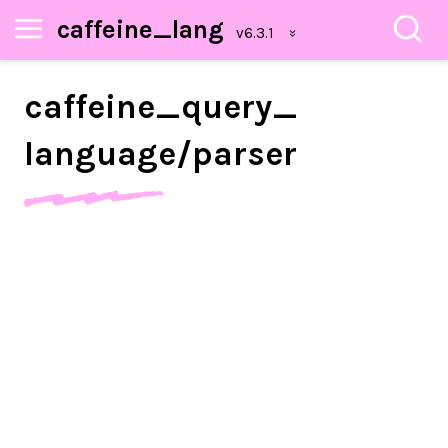
caffeine_lang
caffeine_
query_
language/
parser