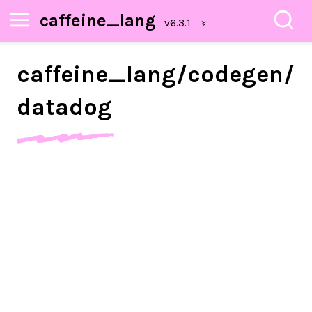
caffeine_lang
caffeine_
lang/
codegen/
datadog